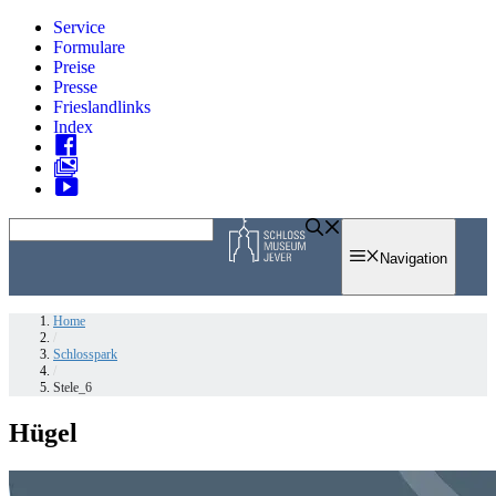
Zum
Service
Inhalt
Formulare
springen
Preise
Presse
Frieslandlinks
Index
Skip
to
Navigation
content
Home
/
Schlosspark
/
Stele_6
Hügel