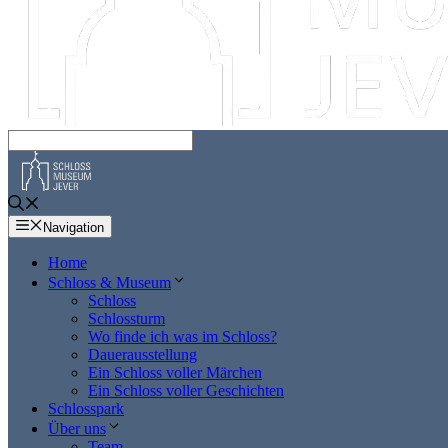
Navigation
Home
Schloss & Museum
Schloss
Schlossturm
Wo finde ich was im Schloss?
Dauerausstellung
Ein Schloss voller Märchen
Ein Schloss voller Geschichten
Schlosspark
Über uns
Team