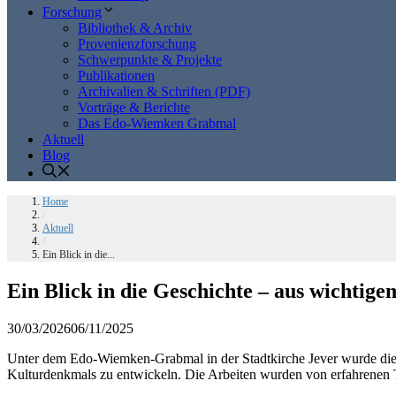
Forschung
Bibliothek & Archiv
Provenienzforschung
Schwerpunkte & Projekte
Publikationen
Archivalien & Schriften (PDF)
Vorträge & Berichte
Das Edo-Wiemken Grabmal
Aktuell
Blog
Home
/
Aktuell
/
Ein Blick in die...
Ein Blick in die Geschichte – aus wichtige
30/03/2026
06/11/2025
Unter dem Edo-Wiemken-Grabmal in der Stadtkirche Jever wurde die G
Kulturdenkmals zu entwickeln. Die Arbeiten wurden von erfahrenen 