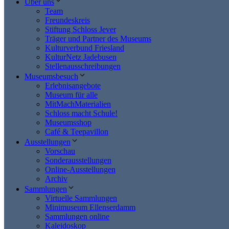
Über uns
Team
Freundeskreis
Stiftung Schloss Jever
Träger und Partner des Museums
Kulturverbund Friesland
KulturNetz Jadebusen
Stellenausschreibungen
Museumsbesuch
Erlebnisangebote
Museum für alle
MitMachMaterialien
Schloss macht Schule!
Museumsshop
Café & Teepavillon
Ausstellungen
Vorschau
Sonderausstellungen
Online-Ausstellungen
Archiv
Sammlungen
Virtuelle Sammlungen
Minimuseum Ellenserdamm
Sammlungen online
Kaleidoskop