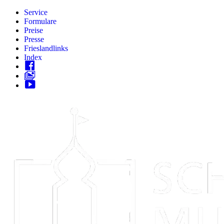
Zum
Service
Inhalt
Formulare
springen
Preise
Presse
Frieslandlinks
Index
Skip
to
content