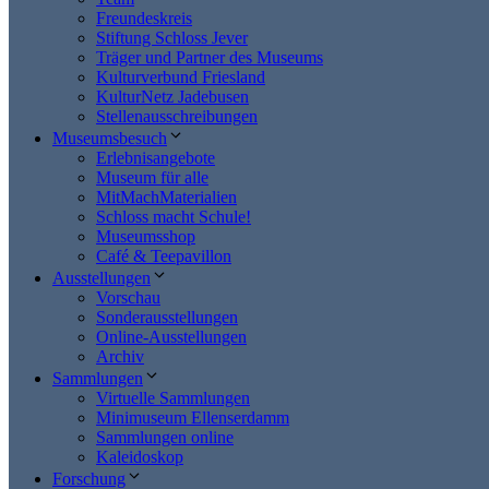
Freundeskreis
Stiftung Schloss Jever
Träger und Partner des Museums
Kulturverbund Friesland
KulturNetz Jadebusen
Stellenausschreibungen
Museumsbesuch
Erlebnisangebote
Museum für alle
MitMachMaterialien
Schloss macht Schule!
Museumsshop
Café & Teepavillon
Ausstellungen
Vorschau
Sonderausstellungen
Online-Ausstellungen
Archiv
Sammlungen
Virtuelle Sammlungen
Minimuseum Ellenserdamm
Sammlungen online
Kaleidoskop
Forschung