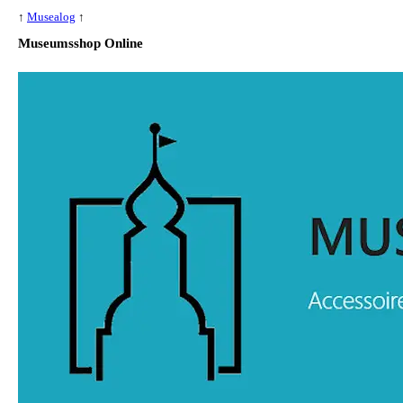
↑
Musealog
↑
Museumsshop Online