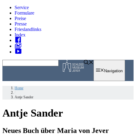
Zum
Service
Inhalt
Formulare
springen
Preise
Presse
Frieslandlinks
Index
Skip
to
Navigation
content
Home
/
Antje Sander
Antje Sander
Neues Buch über Maria von Jever