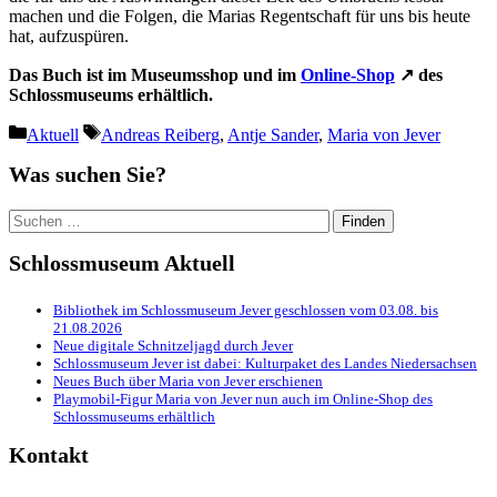
machen und die Folgen, die Marias Regentschaft für uns bis heute
hat, aufzuspüren.
Das Buch ist im Museumsshop und im
Online-Shop
↗ des
Schlossmuseums erhältlich.
Kategorien
Schlagwörter
Aktuell
Andreas Reiberg
,
Antje Sander
,
Maria von Jever
Was suchen Sie?
Suchen
nach:
Schlossmuseum Aktuell
Bibliothek im Schlossmuseum Jever geschlossen vom 03.08. bis
21.08.2026
Neue digitale Schnitzeljagd durch Jever
Schlossmuseum Jever ist dabei: Kulturpaket des Landes Niedersachsen
Neues Buch über Maria von Jever erschienen
Playmobil-Figur Maria von Jever nun auch im Online-Shop des
Schlossmuseums erhältlich
Kontakt