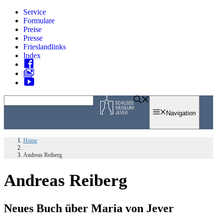
Zum
Service
Inhalt
Formulare
springen
Preise
Presse
Frieslandlinks
Index
Skip
to
Navigation
content
Home
/
Andreas Reiberg
Andreas Reiberg
Neues Buch über Maria von Jever