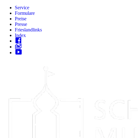
Zum
Service
Inhalt
Formulare
springen
Preise
Presse
Frieslandlinks
Index
Skip
to
content