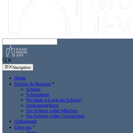
Navigation
Home
Schloss & Museum
Schloss
Schlossturm
Wo finde ich was im Schloss?
Dauerausstellung
Ein Schloss voller Märchen
Ein Schloss voller Geschichten
Schlosspark
Über uns
Team