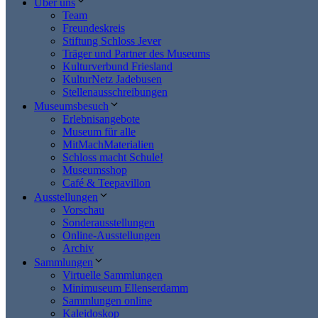
Über uns
Team
Freundeskreis
Stiftung Schloss Jever
Träger und Partner des Museums
Kulturverbund Friesland
KulturNetz Jadebusen
Stellenausschreibungen
Museumsbesuch
Erlebnisangebote
Museum für alle
MitMachMaterialien
Schloss macht Schule!
Museumsshop
Café & Teepavillon
Ausstellungen
Vorschau
Sonderausstellungen
Online-Ausstellungen
Archiv
Sammlungen
Virtuelle Sammlungen
Minimuseum Ellenserdamm
Sammlungen online
Kaleidoskop