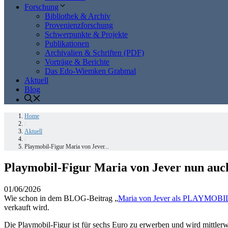
Forschung
Bibliothek & Archiv
Provenienzforschung
Schwerpunkte & Projekte
Publikationen
Archivalien & Schriften (PDF)
Vorträge & Berichte
Das Edo-Wiemken Grabmal
Aktuell
Blog
Home
/
Aktuell
/
Playmobil-Figur Maria von Jever...
Playmobil-Figur Maria von Jever nun auc
01/06/2026
Wie schon in dem BLOG-Beitrag „
Maria von Jever als PLAYMOBI
verkauft wird.
Die Playmobil-Figur ist für sechs Euro zu erwerben und wird mittle