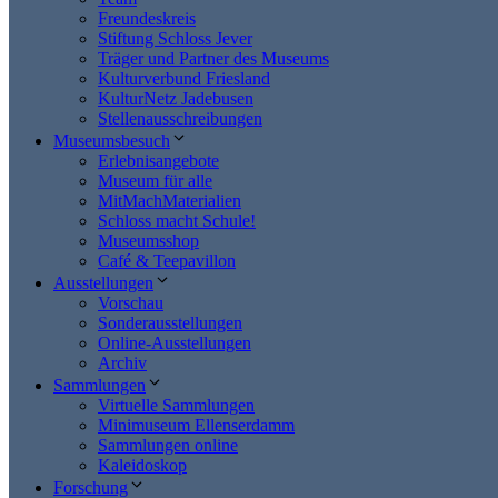
Freundeskreis
Stiftung Schloss Jever
Träger und Partner des Museums
Kulturverbund Friesland
KulturNetz Jadebusen
Stellenausschreibungen
Museumsbesuch
Erlebnisangebote
Museum für alle
MitMachMaterialien
Schloss macht Schule!
Museumsshop
Café & Teepavillon
Ausstellungen
Vorschau
Sonderausstellungen
Online-Ausstellungen
Archiv
Sammlungen
Virtuelle Sammlungen
Minimuseum Ellenserdamm
Sammlungen online
Kaleidoskop
Forschung