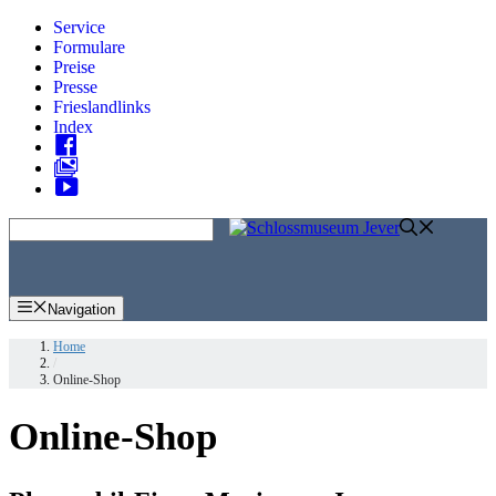
Zum
Service
Inhalt
Formulare
springen
Preise
Presse
Frieslandlinks
Index
Skip
to
content
Navigation
Home
/
Online-Shop
Online-Shop