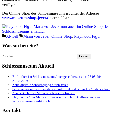
verfügbar.
Der Online-Shop des Schlossmuseums ist unter der Adresse
www.museumsshop-jever.de
erreichbar.
Kategorien
Schlagwörter
Aktuell
Maria von Jever
,
Online-Shop
,
Playmobil-Figur
Was suchen Sie?
Suchen
nach:
Schlossmuseum Aktuell
Bibliothek im Schlossmuseum Jever geschlossen vom 03.08. bis
21.08.2026
Neue digitale Schnitzeljagd durch Jever
Schlossmuseum Jever ist dabei: Kulturpaket des Landes Niedersachsen
Neues Buch über Maria von Jever erschienen
Playmobil-Figur Maria von Jever nun auch im Online-Shop des
Schlossmuseums erhältlich
Kontakt