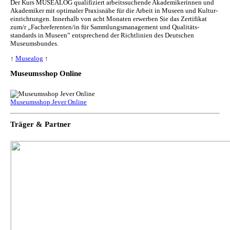
Der Kurs MUSEALOG qualifiziert arbeitssuchende Akademikerinnen und
Akademiker mit optimaler Praxisnähe für die Arbeit in Museen und Kul­tur­
ein­rich­tun­gen. Innerhalb von acht Monaten erwerben Sie das Zertifikat
zum/r „Fachreferenten/in für Sammlungs­management und Qualitäts­
standards in Museen” entsprechend der Richtlinien des Deutschen
Museumsbundes.
↑
Musealog
↑
Museumsshop Online
Museumsshop Jever Online
Träger & Partner