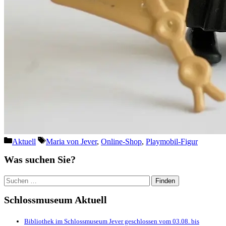
Kategorien
Schlagwörter
Aktuell
Maria von Jever
,
Online-Shop
,
Playmobil-Figur
Was suchen Sie?
Suchen
nach:
Schlossmuseum Aktuell
Bibliothek im Schlossmuseum Jever geschlossen vom 03.08. bis