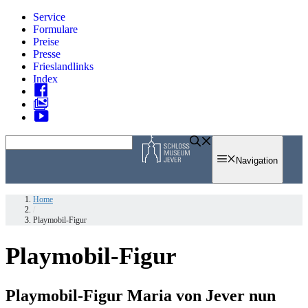
Zum
Service
Inhalt
Formulare
springen
Preise
Presse
Frieslandlinks
Index
Skip
to
Navigation
content
Home
/
Playmobil-Figur
Playmobil-Figur
Playmobil-Figur Maria von Jever nun